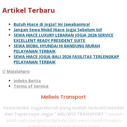
Artikel Terbaru
Butuh Hiace di Jogja? Ini Jawabannya!
Jangan Sewa Mobil Hiace Jogja Sebelum Ini!
SEWA HIACE LUXURY LEBARAN JOGJA 2026 SERVICE
EXCELLENT READY PRESIDENT SUITE
SEWA MOBIL HYUNDAI HI BANDUNG MURAH
PELAYANAN TERBAIK
SEWA HIACE JOGJA-BALI 2026 FASILITAS TERLENGKAP
PELAYANAN TERBAIK
© Majalahpro
Indeks Berita
Terms of Service
Meliwis Transport
Sewa Mobil Jogja Murah yang sudah terbukti Handal
dan Tepercaya Jogja ” MELIWIS TRANSPORT “
adalah
salah satu penyedia layanan jasa sewa mobil maupun
paket wisata murah di kota Jogja