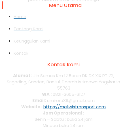
Menu Utama
Home
Tentang Kami
Keunggulan Kami
Kontak
Kontak Kami
Alamat :
Jln Samas Km 12 Baran DK DK XIX RT 72,
Srigading, Sanden, Bantul, Daerah Istimewa Yogykarta
55763
WA :
0821-3605-6127
Email:
umiroro89@gmail.com
Website :
https://meliwistransport.com
Jam Operasional :
Senin – Sabtu : buka 24 jam
Minggu buka 24 jam