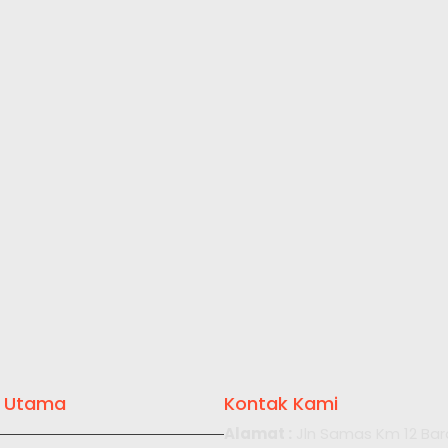
 Utama
Kontak Kami
Alamat :
Jln Samas Km 12 Bar