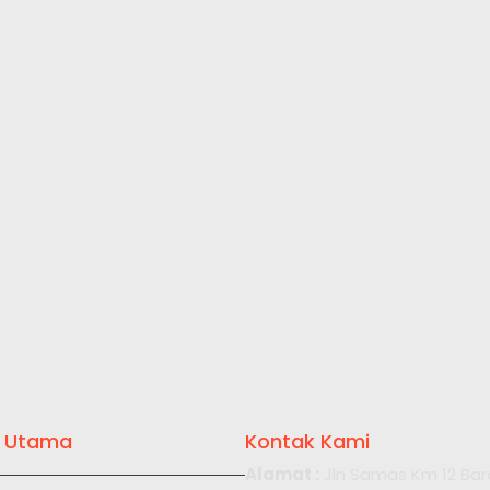
 Utama
Kontak Kami
Alamat :
Jln Samas Km 12 Bar