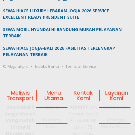
SEWA HIACE LUXURY LEBARAN JOGJA 2026 SERVICE
EXCELLENT READY PRESIDENT SUITE
SEWA MOBIL HYUNDAI HI BANDUNG MURAH PELAYANAN
TERBAIK
SEWA HIACE JOGJA-BALI 2026 FASILITAS TERLENGKAP
PELAYANAN TERBAIK
© Majalahpro
Indeks Berita
Terms of Service
Meliwis
Menu
Kontak
Layanan
Transport
Utama
Kami
Kami
Sewa Mobil
Home
Alamat :
Jln
Rental Mobil
Jogja Murah
Samas Km 12
Tentang
- Kategori
yang sudah
Baran DK DK
Kami
Rental Mobil
terbukti
XIX RT 72,
Handal dan
Srigading,