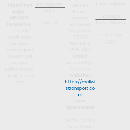
Keunggulan
Paket Wisata
Tepercaya
Sanden,
Kami
Jogja ”
Bantul,
- Kategori
MELIWIS
Daerah
Kontak
Paket Wisata
TRANSPORT
Istimewa
“
adalah
Yogykarta
Jasa Sopir
salah satu
55763
Jogja
penyedia
WA :
0821-
layanan jasa
3605-6127
sewa mobil
Email:
maupun
umiroro89@g
paket wisata
mail.com
murah di kota
Website :
Jogja
https://meliwi
stransport.co
m
Jam
Operasional
:
Senin – Sabtu
: buka 24 jam