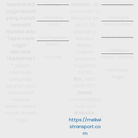
Sewa Mobil
Home
Alamat :
Jln
Rental Mobil
Jogja Murah
Samas Km 12
Tentang
- Kategori
yang sudah
Baran DK DK
Kami
Rental Mobil
terbukti
XIX RT 72,
Handal dan
Srigading,
Keunggulan
Paket Wisata
Tepercaya
Sanden,
Kami
Jogja ”
Bantul,
- Kategori
MELIWIS
Daerah
Kontak
Paket Wisata
TRANSPORT
Istimewa
“
adalah
Yogykarta
Jasa Sopir
salah satu
55763
Jogja
penyedia
WA :
0821-
layanan jasa
3605-6127
sewa mobil
Email:
maupun
umiroro89@g
paket wisata
mail.com
murah di kota
Website :
Jogja
https://meliwi
stransport.co
m