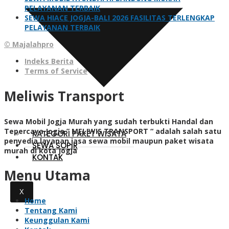
PELAYANAN TERBAIK
SEWA HIACE JOGJA-BALI 2026 FASILITAS TERLENGKAP
PELAYANAN TERBAIK
© Majalahpro
Indeks Berita
Terms of Service
Meliwis Transport
Sewa Mobil Jogja Murah yang sudah terbukti Handal dan
Tepercaya Jogja ” MELIWIS TRANSPORT “
adalah salah satu
KATEGORI PAKET WISATA
penyedia layanan jasa sewa mobil maupun paket wisata
SEWA SOPIR
murah di kota Jogja
KONTAK
Menu Utama
X
Home
Tentang Kami
Keunggulan Kami