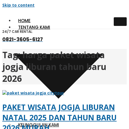
Skip to content
HOME
TENTANG KAMI
24/7 CAR RENTAL:
0821-3605-6127
Tag:
harga paket wisata
jogja liburan tahun baru
2026
PAKET WISATA JOGJA LIBURAN
NATAL 2025 DAN TAHUN BARU
KEUNGGULAN KAMI
2026 MURAH