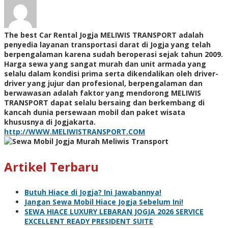
The best Car Rental Jogja MELIWIS TRANSPORT adalah
penyedia layanan transportasi darat di Jogja yang telah
berpengalaman karena sudah beroperasi sejak tahun 2009.
Harga sewa yang sangat murah dan unit armada yang
selalu dalam kondisi prima serta dikendalikan oleh driver-
driver yang jujur dan profesional, berpengalaman dan
berwawasan adalah faktor yang mendorong MELIWIS
TRANSPORT dapat selalu bersaing dan berkembang di
kancah dunia persewaan mobil dan paket wisata
khususnya di Jogjakarta.
http://WWW.MELIWISTRANSPORT.COM
Artikel Terbaru
Butuh Hiace di Jogja? Ini Jawabannya!
Jangan Sewa Mobil Hiace Jogja Sebelum Ini!
SEWA HIACE LUXURY LEBARAN JOGJA 2026 SERVICE
EXCELLENT READY PRESIDENT SUITE