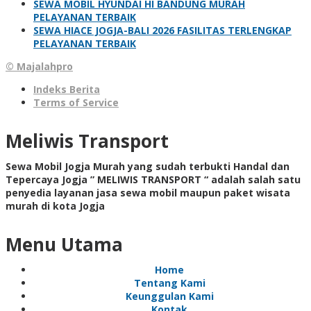
SEWA MOBIL HYUNDAI HI BANDUNG MURAH
PELAYANAN TERBAIK
SEWA HIACE JOGJA-BALI 2026 FASILITAS TERLENGKAP
PELAYANAN TERBAIK
© Majalahpro
Indeks Berita
Terms of Service
Meliwis Transport
Sewa Mobil Jogja Murah yang sudah terbukti Handal dan
Tepercaya Jogja ” MELIWIS TRANSPORT “
adalah salah satu
penyedia layanan jasa sewa mobil maupun paket wisata
murah di kota Jogja
Menu Utama
Home
Tentang Kami
Keunggulan Kami
Kontak