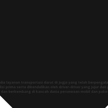
ia layanan transportasi darat di Jogja yang telah berpenga
si prima serta dikendalikan oleh driver-driver yang jujur d
dan berkembang di kancah dunia persewaan mobil dan paket 