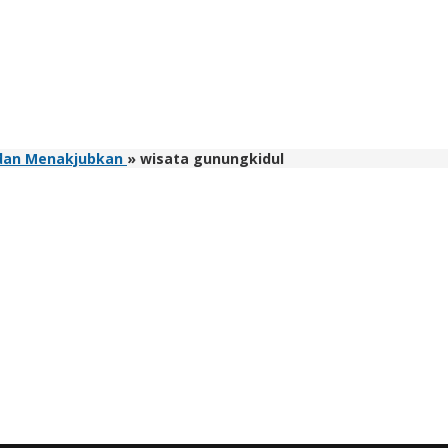
 dan Menakjubkan
»
wisata gunungkidul