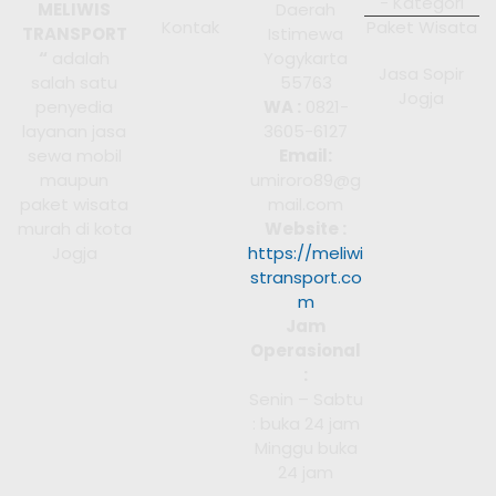
- Kategori
MELIWIS
Daerah
Kontak
Paket Wisata
TRANSPORT
Istimewa
“
adalah
Yogykarta
Jasa Sopir
salah satu
55763
Jogja
penyedia
WA :
0821-
layanan jasa
3605-6127
sewa mobil
Email:
maupun
umiroro89@g
paket wisata
mail.com
murah di kota
Website :
Jogja
https://meliwi
stransport.co
m
Jam
Operasional
:
Senin – Sabtu
: buka 24 jam
Minggu buka
24 jam