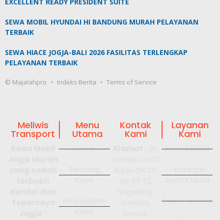
EXCELLENT READY PRESIDENT SUITE
SEWA MOBIL HYUNDAI HI BANDUNG MURAH PELAYANAN
TERBAIK
SEWA HIACE JOGJA-BALI 2026 FASILITAS TERLENGKAP
PELAYANAN TERBAIK
© Majalahpro
Indeks Berita
Terms of Service
Meliwis
Menu
Kontak
Layanan
Transport
Utama
Kami
Kami
Sewa Mobil
Home
Alamat :
Jln
Rental Mobil
Jogja Murah
Samas Km 12
Tentang
- Kategori
yang sudah
Baran DK DK
Kami
Rental Mobil
terbukti
XIX RT 72,
Handal dan
Srigading,
Keunggulan
Paket Wisata
Tepercaya
Sanden,
Kami
Jogja ”
Bantul,