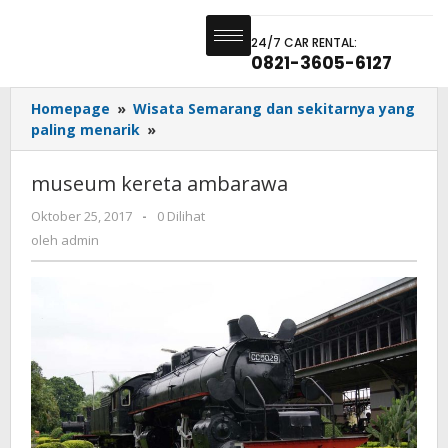
24/7 CAR RENTAL:
0821-3605-6127
Homepage
»
Wisata Semarang dan sekitarnya yang
paling menarik
»
museum kereta ambarawa
Oktober 25, 2017
-
0 Dilihat
oleh
admin