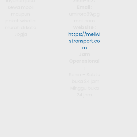
layanan jasa
3605-6127
sewa mobil
Email:
maupun
umiroro89@g
paket wisata
mail.com
murah di kota
Website :
Jogja
https://meliwi
stransport.co
m
Jam
Operasional
:
Senin – Sabtu
: buka 24 jam
Minggu buka
24 jam