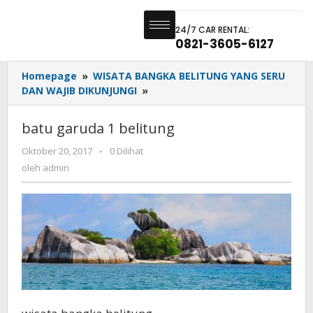
24/7 CAR RENTAL:
0821-3605-6127
Homepage
»
WISATA BANGKA BELITUNG YANG SERU
DAN WAJIB DIKUNJUNGI
»
batu garuda 1 belitung
Oktober 20, 2017
-
0 Dilihat
oleh
admin