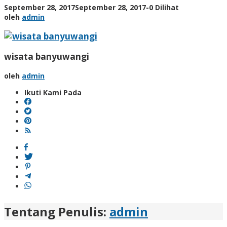
September 28, 2017
September 28, 2017
-
0 Dilihat
oleh
admin
wisata banyuwangi
oleh
admin
Ikuti Kami Pada
Tentang Penulis:
admin