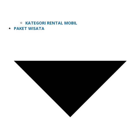
KATEGORI RENTAL MOBIL
PAKET WISATA