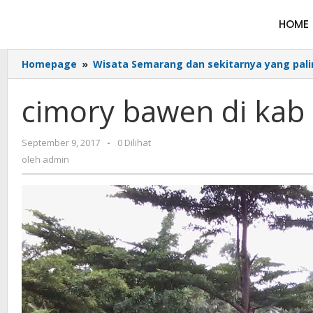
HOME
Homepage
»
Wisata Semarang dan sekitarnya yang pal
cimory bawen di kab
September 9, 2017
-
0 Dilihat
oleh
admin