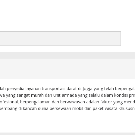
h penyedia layanan transportasi darat di Jogja yang telah berpeng
wa yang sangat murah dan unit armada yang selalu dalam kondisi pr
an profesional, berpengalaman dan berwawasan adalah faktor yang men
embang di kancah dunia persewaan mobil dan paket wisata khususn