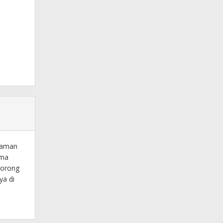
alaman
ima
dorong
ya di