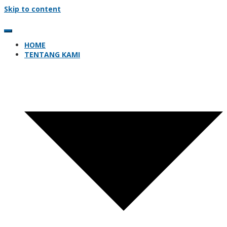
Skip to content
HOME
TENTANG KAMI