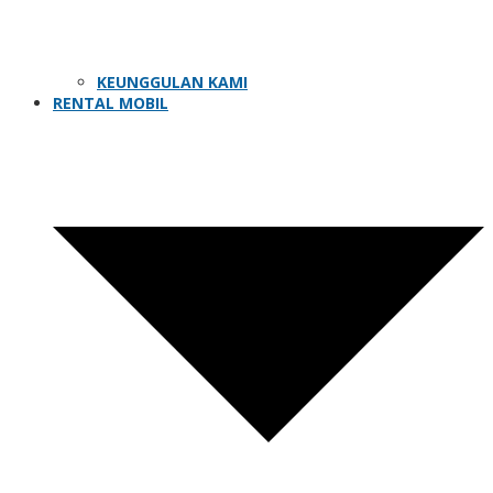
KEUNGGULAN KAMI
RENTAL MOBIL