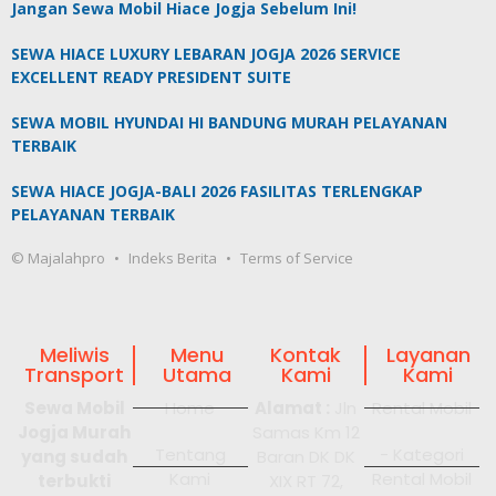
Jangan Sewa Mobil Hiace Jogja Sebelum Ini!
SEWA HIACE LUXURY LEBARAN JOGJA 2026 SERVICE
EXCELLENT READY PRESIDENT SUITE
SEWA MOBIL HYUNDAI HI BANDUNG MURAH PELAYANAN
TERBAIK
SEWA HIACE JOGJA-BALI 2026 FASILITAS TERLENGKAP
PELAYANAN TERBAIK
© Majalahpro
Indeks Berita
Terms of Service
Meliwis
Menu
Kontak
Layanan
Transport
Utama
Kami
Kami
Sewa Mobil
Home
Alamat :
Jln
Rental Mobil
Jogja Murah
Samas Km 12
Tentang
- Kategori
yang sudah
Baran DK DK
Kami
Rental Mobil
terbukti
XIX RT 72,