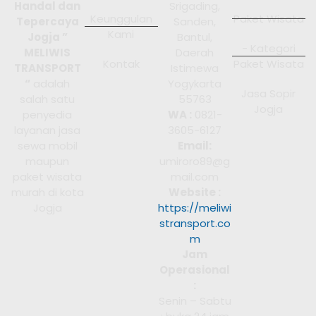
Handal dan
Srigading,
Keunggulan
Paket Wisata
Tepercaya
Sanden,
Kami
Jogja ”
Bantul,
- Kategori
MELIWIS
Daerah
Kontak
Paket Wisata
TRANSPORT
Istimewa
“
adalah
Yogykarta
Jasa Sopir
salah satu
55763
Jogja
penyedia
WA :
0821-
layanan jasa
3605-6127
sewa mobil
Email:
maupun
umiroro89@g
paket wisata
mail.com
murah di kota
Website :
Jogja
https://meliwi
stransport.co
m
Jam
Operasional
:
Senin – Sabtu