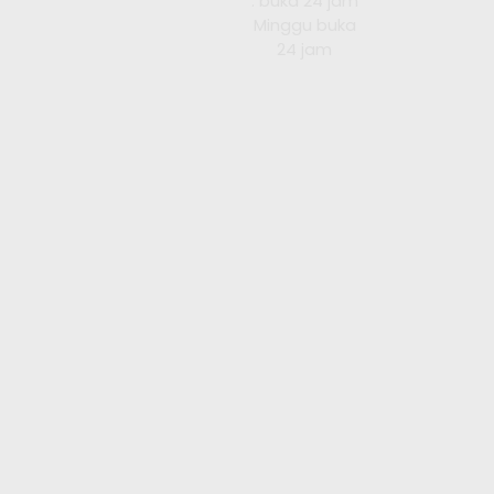
: buka 24 jam
Minggu buka
24 jam