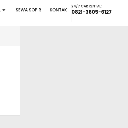
24/7 CAR RENTAL:
A
SEWA SOPIR
KONTAK
0821-3605-6127