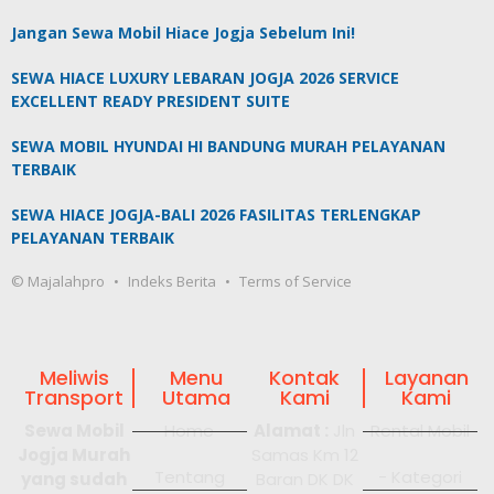
Jangan Sewa Mobil Hiace Jogja Sebelum Ini!
SEWA HIACE LUXURY LEBARAN JOGJA 2026 SERVICE
EXCELLENT READY PRESIDENT SUITE
SEWA MOBIL HYUNDAI HI BANDUNG MURAH PELAYANAN
TERBAIK
SEWA HIACE JOGJA-BALI 2026 FASILITAS TERLENGKAP
PELAYANAN TERBAIK
© Majalahpro
Indeks Berita
Terms of Service
Meliwis
Menu
Kontak
Layanan
Transport
Utama
Kami
Kami
Sewa Mobil
Home
Alamat :
Jln
Rental Mobil
Jogja Murah
Samas Km 12
Tentang
- Kategori
yang sudah
Baran DK DK