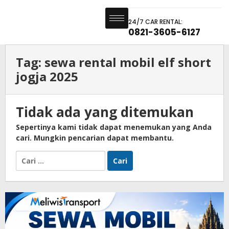
24/7 CAR RENTAL:
0821-3605-6127
Tag:
sewa rental mobil elf short
jogja 2025
Tidak ada yang ditemukan
Sepertinya kami tidak dapat menemukan yang Anda
cari. Mungkin pencarian dapat membantu.