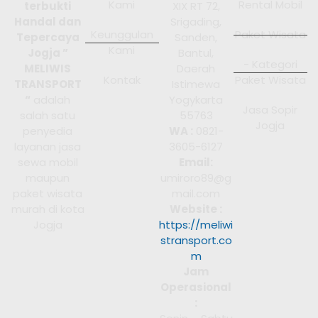
Kami
Rental Mobil
terbukti
XIX RT 72,
Handal dan
Srigading,
Keunggulan
Paket Wisata
Tepercaya
Sanden,
Kami
Jogja ”
Bantul,
- Kategori
MELIWIS
Daerah
Kontak
Paket Wisata
TRANSPORT
Istimewa
“
adalah
Yogykarta
Jasa Sopir
salah satu
55763
Jogja
penyedia
WA :
0821-
layanan jasa
3605-6127
sewa mobil
Email:
maupun
umiroro89@g
paket wisata
mail.com
murah di kota
Website :
Jogja
https://meliwi
stransport.co
m
Jam
Operasional
: