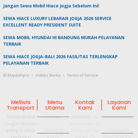
Jangan Sewa Mobil Hiace Jogja Sebelum Ini!
SEWA HIACE LUXURY LEBARAN JOGJA 2026 SERVICE
EXCELLENT READY PRESIDENT SUITE
SEWA MOBIL HYUNDAI HI BANDUNG MURAH PELAYANAN
TERBAIK
SEWA HIACE JOGJA-BALI 2026 FASILITAS TERLENGKAP
PELAYANAN TERBAIK
© Majalahpro
Indeks Berita
Terms of Service
Meliwis
Menu
Kontak
Layanan
Transport
Utama
Kami
Kami
Sewa Mobil
Home
Alamat :
Jln
Rental Mobil
Jogja Murah
Samas Km 12
Tentang
- Kategori
yang sudah
Baran DK DK
Kami
Rental Mobil
terbukti
XIX RT 72,