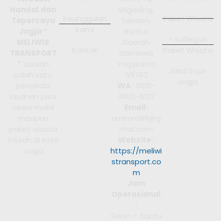
Handal dan
Srigading,
Keunggulan
Paket Wisata
Tepercaya
Sanden,
Kami
Jogja ”
Bantul,
- Kategori
MELIWIS
Daerah
Kontak
Paket Wisata
TRANSPORT
Istimewa
“
adalah
Yogykarta
Jasa Sopir
salah satu
55763
Jogja
penyedia
WA :
0821-
layanan jasa
3605-6127
sewa mobil
Email:
maupun
umiroro89@g
paket wisata
mail.com
murah di kota
Website :
Jogja
https://meliwi
stransport.co
m
Jam
Operasional
:
Senin – Sabtu