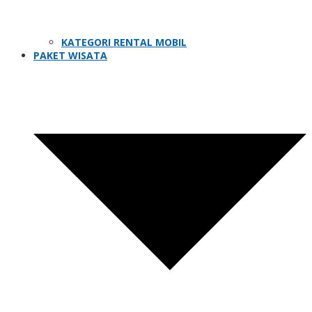
KATEGORI RENTAL MOBIL
PAKET WISATA