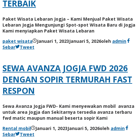
TERBAIK
Paket Wisata Lebaran Jogja – Kami Menjual Paket Wisata
Lebaran Jogja Mengunjungi Spot-spot Wisata Baru di Jogja
Kami menyiapkan Paket Wisata Lebaran
paket wisata
Januari 1, 2023
Januari 5, 2026
oleh
admin
Sebar
Tweet
SEWA AVANZA JOGJA FWD 2026
DENGAN SOPIR TERMURAH FAST
RESPON
Sewa Avanza Jogja FWD- Kami menyewakan mobil avanza
untuk area Jogja dan Sekitarnya tersedia avanza terbaru
fwd matic maupun manual beserta sopir Kami
Rental mobil
Januari 1, 2023
Januari 5, 2026
oleh
admin
Sebar
Tweet