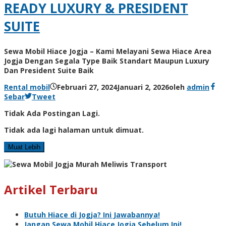
READY LUXURY & PRESIDENT
SUITE
Sewa Mobil Hiace Jogja – Kami Melayani Sewa Hiace Area
Jogja Dengan Segala Type Baik Standart Maupun Luxury
Dan President Suite Baik
Rental mobil
Februari 27, 2024
Januari 2, 2026
oleh
admin
Sebar
Tweet
Tidak Ada Postingan Lagi.
Tidak ada lagi halaman untuk dimuat.
Muat Lebih
Artikel Terbaru
Butuh Hiace di Jogja? Ini Jawabannya!
Jangan Sewa Mobil Hiace Jogja Sebelum Ini!