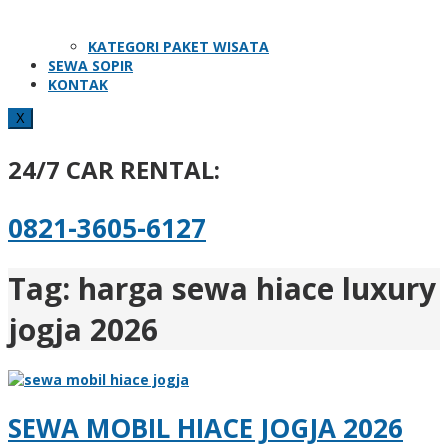
KATEGORI PAKET WISATA
SEWA SOPIR
KONTAK
X
24/7 CAR RENTAL:
0821-3605-6127
Tag:
harga sewa hiace luxury
jogja 2026
SEWA MOBIL HIACE JOGJA 2026