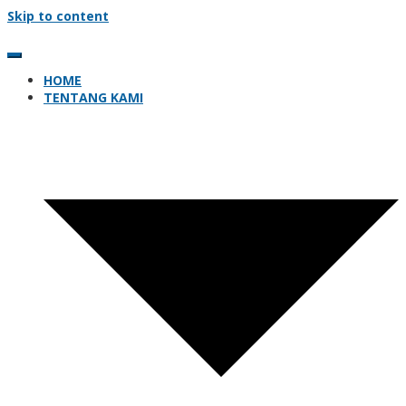
Skip to content
HOME
TENTANG KAMI